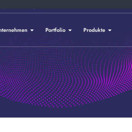
t@public.consulting
nternehmen
Portfolio
Produkte