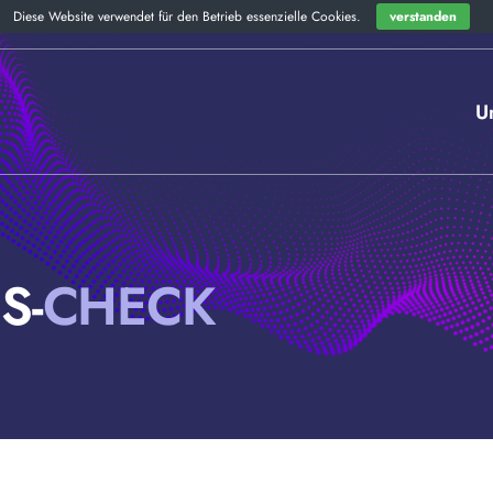
Diese Website verwendet für den Betrieb essenzielle Cookies.
verstanden
+49 151 645 031 30
kontak
U
S-
CHECK