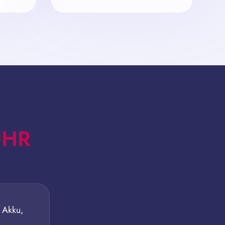
UHR
% Akku,